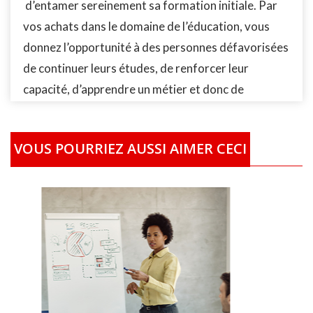
d’entamer sereinement sa formation initiale. Par
vos achats dans le domaine de l’éducation, vous
donnez l’opportunité à des personnes défavorisées
de continuer leurs études, de renforcer leur
capacité, d’apprendre un métier et donc de
s’insérer et de contribuer à leur tour à la société.
Chaque jour, des personnes nous contactent pour
VOUS POURRIEZ AUSSI AIMER CECI
obtenir de l'aide ! Rejoignez notre action de
solidarité ! Les personnes identifiées par notre
Fondation la Fondation AMAN-International (FAI)
qui ont des difficultés à se former, recevrons le
financement de leur études/formation localement
partout dans le monde. En fonction de leur
situation socio-économique, les bénéficiaires
recevront la prise en charge complète ou partielle