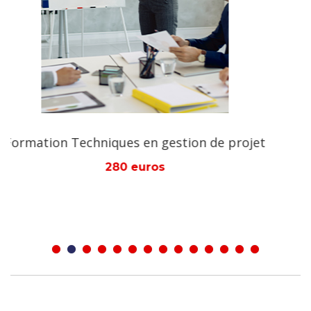
selon le cas de leur études/formation. Vous pouvez
également acheter plusieurs Kits scolaires afin de
nous permettre de financer plusieurs enfants. Ou
achetez plusieurs bourses qui nous permettrons
même de construire des écoles, des centres de
formations qui ne seront plus payantes (gratuites)
Après votre don, visitez le site Web de notre
e projet
Formation Module en montage de pro
fondation où nous publions régulièrement les
280 euros
prénoms, pays et types d’aides de nos donateurs et
aussi des demandeurs d’aides ainsi que des
informations sur nos actions menées: www.aman-
international.org