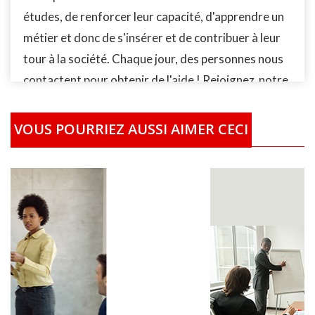
études, de renforcer leur capacité, d'apprendre un
métier et donc de s'insérer et de contribuer à leur
tour à la société. Chaque jour, des personnes nous
contactent pour obtenir de l'aide ! Rejoignez notre
action de solidarité ! Les personnes identifiées par
notre Fondation la Fondation AMAN-International
VOUS POURRIEZ AUSSI AIMER CECI
(FAI) qui ont des difficultés à se former, recevrons
le financement de leurs études/formation
localement partout dans le monde. En fonction de
leur situation socio-économique, les bénéficiaires
recevront la prise en charge complète ou partielle
selon le cas de leurs études/formation. Vous
pouvez également acheter plusieurs Kits scolaires
afin de nous permettre de financer plusieurs
enfants. Ou achetez plusieurs bourses qui nous