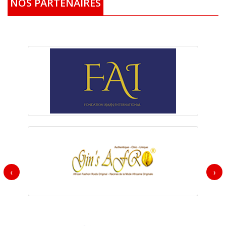
NOS PARTENAIRES
‹
›