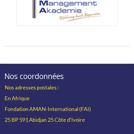
Nos coordonnées
Nos adresses postales :
En Afrique
Fondation AMAN-International (FAI)
25 BP 591 Abidjan 25 Côte d'Ivoire