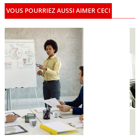
Fondation AMAN-International (FAI) qui ont des
VOUS POURRIEZ AUSSI AIMER CECI
difficultés à se former, recevrons le financement de
leurs études/formation localement partout dans le
monde. En fonction de leur situation socio-
économique, les bénéficiaires recevront la prise en
charge complète ou partielle selon le cas de leurs
études/formation. Vous pouvez également acheter
plusieurs Kits scolaires afin de nous permettre de
financer plusieurs enfants. Ou achetez plusieurs
bourses qui nous permettrons même de construire
des écoles, des centres de formations qui ne seront
plus payantes (gratuites) Après votre don, visitez
le site Web de notre fondation où nous publions
régulièrement les prénoms, pays et types d’aides
de nos donateurs et aussi des demandeurs d’aides