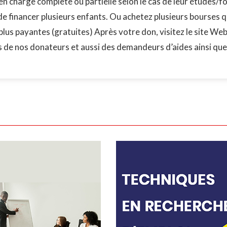
e en charge complète ou partielle selon le cas de leur étude
 de financer plusieurs enfants. Ou achetez plusieurs bourse
plus payantes (gratuites) Après votre don, visitez le site We
s de nos donateurs et aussi des demandeurs d’aides ainsi qu