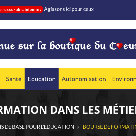
Agissons ici pour ceux qui sont dans le besoin et 
krainienne :
Santé
Education
Autonomisation
Environ
RMATION DANS LES MÉTI
S DE BASE POUR L'EDUCATION
BOURSE DE FORMATI