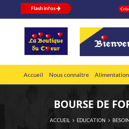
Flash infos
Crise russo-u
Accueil
Nous connaître
Alimentation
BOURSE DE FO
ACCUEIL
EDUCATION
BESOIN