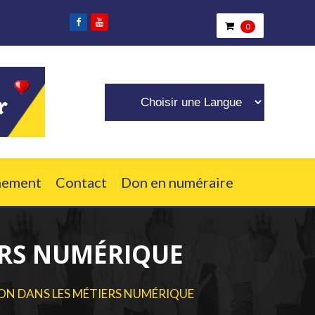
qui ont besoin de nous.
0
nement
Contact
Don en numéraire
ERS NUMÉRIQUE
ON DANS LES MÉTIERS NUMÉRIQUE