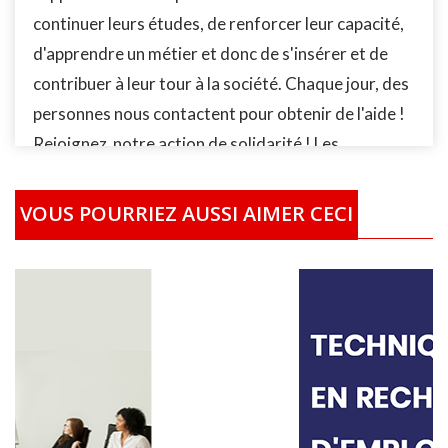
continuer leurs études, de renforcer leur capacité,
d'apprendre un métier et donc de s'insérer et de
contribuer à leur tour à la société. Chaque jour, des
personnes nous contactent pour obtenir de l'aide !
Rejoignez notre action de solidarité ! Les
personnes identifiées par notre Fondation la
Fondation AMAN-International (FAI) qui ont des
VOUS POURRIEZ AUSSI AIMER CECI
difficultés à se former, recevrons le financement de
leur études/formation localement partout dans le
monde. En fonction de leur situation socio-
économique, les bénéficiaires recevront la prise en
charge complète ou partielle selon le cas de leur
études/formation. Vous pouvez également acheter
plusieurs Kits scolaires afin de nous permettre de
financer plusieurs enfants. Ou achetez plusieurs