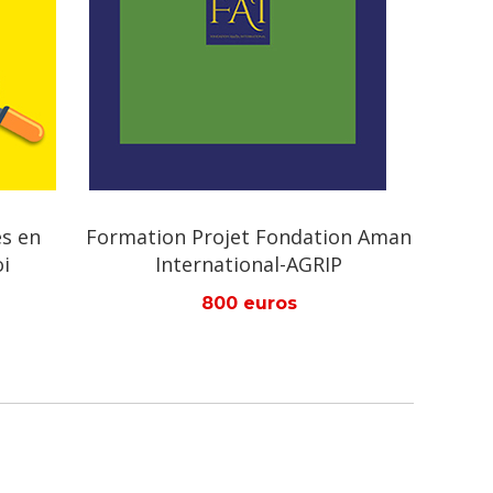
Fondation Aman
Uniforme pour cérémonie de
al-AGRIP
diplomation
ros
75 euros