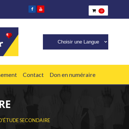
t qui ont besoin de nous.
0
nement
Contact
Don en numéraire
RE
D'ÉTUDE SECONDAIRE