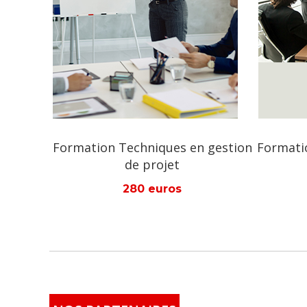
ues en gestion
Formation Module en montage de
jet
projets
ros
280 euros