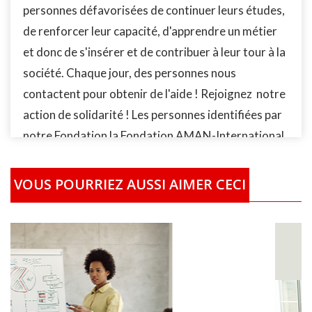
personnes défavorisées de continuer leurs études,
de renforcer leur capacité, d'apprendre un métier
et donc de s'insérer et de contribuer à leur tour à la
société. Chaque jour, des personnes nous
contactent pour obtenir de l'aide ! Rejoignez notre
action de solidarité ! Les personnes identifiées par
notre Fondation la Fondation AMAN-International
(FAI) qui ont des difficultés à se former, recevrons
le financement de leur études/formation
VOUS POURRIEZ AUSSI AIMER CECI
localement partout dans le monde. En fonction de
leur situation socio-économique, les bénéficiaires
recevront la prise en charge complète ou partielle
selon le cas de leur études/formation. Vous pouvez
également acheter plusieurs Kits scolaires afin de
nous permettre de financer plusieurs enfants. Ou