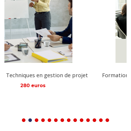
achetez plusieurs bourses qui nous permettrons
même de construire des écoles, des centres de
formations qui ne seront plus payantes (gratuites)
Après votre don, visitez le site Web de notre
fondation où nous publions régulièrement les
prénoms, pays et types d'aides de nos donateurs et
aussi des demandeurs d'aides ainsi que des
informations sur nos actions menées: www.aman-
et
Formation Module en montage de projets
international.org.
280 euros