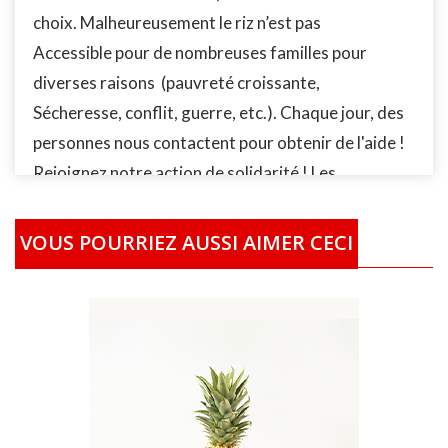
choix. Malheureusement le riz n’est pas
Accessible pour de nombreuses familles pour
diverses raisons (pauvreté croissante,
Sécheresse, conflit, guerre, etc.). Chaque jour, des
personnes nous contactent pour obtenir de l'aide !
Rejoignez notre action de solidarité ! Les
personnes identifiées par notre Fondation, la
Fondation AMAN-International (FAI) qui ont des
VOUS POURRIEZ AUSSI AIMER CECI
difficultés à se nourrir, recevrons vos achats
localement partout dans le monde, en nature ou
sous forme de bon ou de bourse. La photo pour
l’‘illustration de ce produit n'est pas contractuelle.
Cela signifie que le produit peut être acheté,
obtenu ou livré dans un modèle ou une forme
différente de celle fournie sur la photo. Les prix