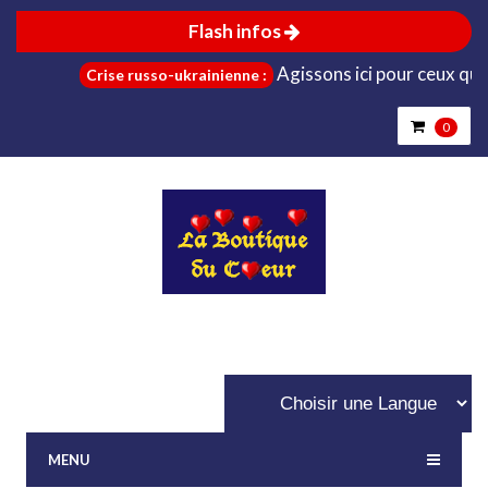
Flash infos
Agissons ici pour ceux qui son
Crise russo-ukrainienne :
0
MENU