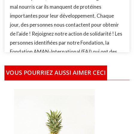
mal nourris car ils manquent de protéines
importantes pour leur développement. Chaque
jour, des personnes nous contactent pour obtenir
de l'aide ! Rejoignez notre action de solidarité ! Les
personnes identifiées par notre Fondation, la
Fondation AMAN-International (FAI) qui ont des
difficultés à se nourrir, recevrons vos achats
localement partout dans le monde, en nature ou
VOUS POURRIEZ AUSSI AIMER CECI
sous forme de bon ou de bourse. La photo pour
l’‘illustration de ce produit n'est pas contractuelle.
Cela signifie que le produit peut être acheté,
obtenu ou livré dans un modèle ou une forme
différente de celle fournie sur la photo. Les prix
indiqués sont des prix moyens qui varient selon les
prix du marché et les régions ou pays. D’autres frais