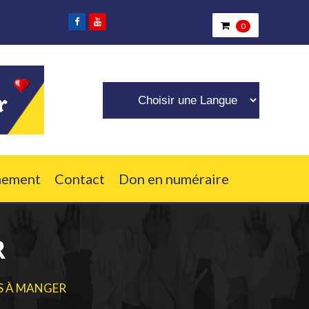
ui ont besoin de nous.
0
nement
Contact
Don en numéraire
R
S À MANGER