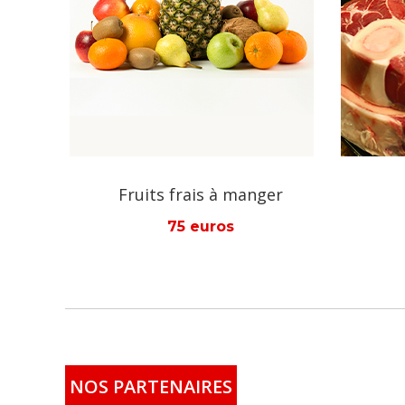
ger
Viande rouge
120 euros
NOS PARTENAIRES