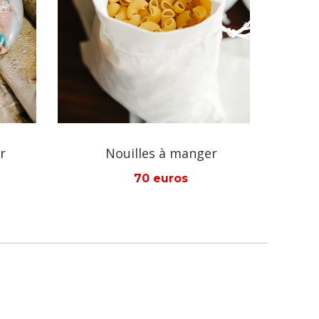
er
Farine de blé/maïs pour repas
55 euros