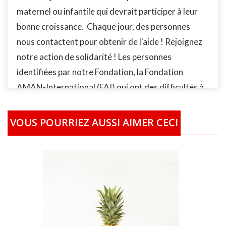
maternel ou infantile qui devrait participer à leur
bonne croissance. Chaque jour, des personnes
nous contactent pour obtenir de l'aide ! Rejoignez
notre action de solidarité ! Les personnes
identifiées par notre Fondation, la Fondation
AMAN-International (FAI) qui ont des difficultés à
se nourrir, recevrons vos achats localement
partout dans le monde, en nature ou sous forme de
VOUS POURRIEZ AUSSI AIMER CECI
bon ou de bourse. La photo pour l’‘illustration de ce
produit n'est pas contractuelle. Cela signifie que le
produit peut être acheté, obtenu ou livré dans un
modèle ou une forme différente de celle fournie
sur la photo. Les prix indiqués sont des prix moyens
qui varient selon les prix du marché et les régions
ou pays. D’autres frais annexes sont aussi inclus