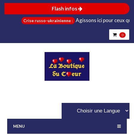
Flash infos
Agissons ici pour ceux qui sont
Crise russo-ukrainienne :
0
MENU