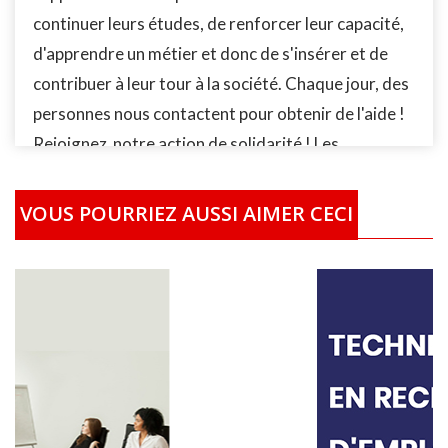
continuer leurs études, de renforcer leur capacité,
d'apprendre un métier et donc de s'insérer et de
contribuer à leur tour à la société. Chaque jour, des
personnes nous contactent pour obtenir de l'aide !
Rejoignez notre action de solidarité ! Les
personnes identifiées par notre Fondation la
Fondation AMAN-International (FAI) qui ont des
VOUS POURRIEZ AUSSI AIMER CECI
difficultés à se former, recevrons le financement de
leur études/formation localement partout dans le
monde. En fonction de leur situation socio-
économique, les bénéficiaires recevront la prise en
charge complète ou partielle selon le cas de leur
études/formation. Vous pouvez également acheter
plusieurs Kits scolaires afin de nous permettre de
financer plusieurs enfants. Ou achetez plusieurs