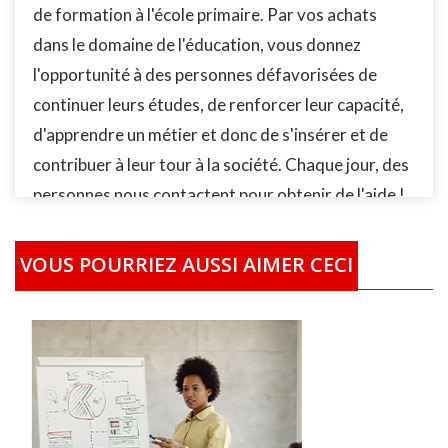
de formation à l'école primaire. Par vos achats
dans le domaine de l'éducation, vous donnez
l'opportunité à des personnes défavorisées de
continuer leurs études, de renforcer leur capacité,
d'apprendre un métier et donc de s'insérer et de
contribuer à leur tour à la société. Chaque jour, des
personnes nous contactent pour obtenir de l'aide !
Rejoignez notre action de solidarité ! Les
personnes identifiées par notre Fondation la
VOUS POURRIEZ AUSSI AIMER CECI
Fondation AMAN-International (FAI) qui ont des
difficultés à se former, recevrons le financement de
leur études/formation localement partout dans le
monde. En fonction de leur situation socio-
économique, les bénéficiaires recevront la prise en
charge complète ou partielle selon le cas de leur