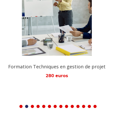
financer plusieurs enfants. Ou achetez plusieurs
bourses qui nous permettrons même de construire
des écoles, des centres de formations qui ne seront
plus payantes (gratuites) Après votre don, visitez
le site Web de notre fondation où nous publions
régulièrement les prénoms, pays et types d'aides
de nos donateurs et aussi des demandeurs d'aides
ainsi que des informations sur nos actions menées:
projet
Formation Module en montage de proje
www.aman-international.org.
280 euros