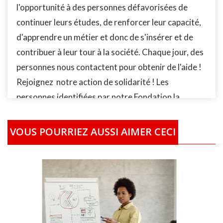
l'opportunité à des personnes défavorisées de
continuer leurs études, de renforcer leur capacité,
d'apprendre un métier et donc de s'insérer et de
contribuer à leur tour à la société. Chaque jour, des
personnes nous contactent pour obtenir de l'aide !
Rejoignez notre action de solidarité ! Les
personnes identifiées par notre Fondation la
Fondation AMAN-International (FAI) qui ont des
difficultés à se former, recevrons le financement de
VOUS POURRIEZ AUSSI AIMER CECI
leur études/formation localement partout dans le
monde. En fonction de leur situation socio-
économique, les bénéficiaires recevront la prise en
charge complète ou partielle selon le cas de leur
études/formation. Vous pouvez également acheter
plusieurs Kits scolaires afin de nous permettre de