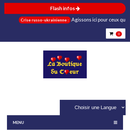
Flash infos
Agissons ici pour ceux qui sont 
Crise russo-ukrainienne :
0
MENU