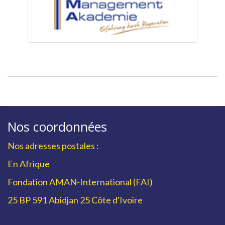
Nos coordonnées
Nos adresses postales :
En Afrique
Fondation AMAN-International (FAI)
25 BP 591 Abidjan 25 Côte d'Ivoire