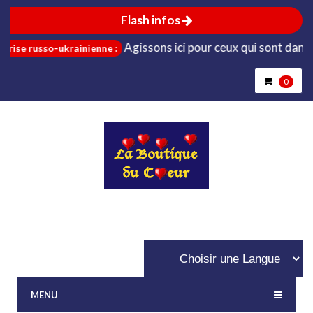
Flash infos
Agissons ici pour ceux qui sont dans le b
se russo-ukrainienne :
0
MENU