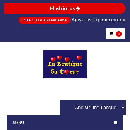
Flash infos
Agissons ici pour ceux qui sont 
Crise russo-ukrainienne :
0
MENU