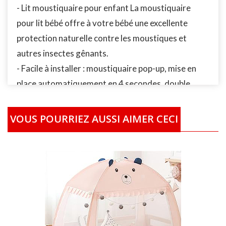
- Lit moustiquaire pour enfant La moustiquaire
pour lit bébé offre à votre bébé une excellente
protection naturelle contre les moustiques et
autres insectes gênants.
- Facile à installer : moustiquaire pop-up, mise en
place automatiquement en 4 secondes, double
cadre en acier, pas facile à rouiller ou à casser.
- Moustiquaire pop-up portable pour lit et voyage
VOUS POURRIEZ AUSSI AIMER CECI
Double porte avec fermeture éclair à double sens :
vous pouvez l'ouvrir par le haut ou par le bas,
lavable en machine.
- Crib Canopy Idea: Ce ciel de lit est également
utilisé comme décoration pour le berceau de bébé.
Cependant, lorsqu'il est au sol, placez-y le tapis de
jeu et quelques jouets, il peut alors être utilisé